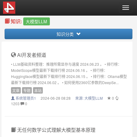
T
o
知识:
g
大模型LLM
g
知识分类
l
e
n
a
AI开发者频道
v
• LLM基础资料整理：推理所需显存与速度 2024.06.23 。 • 排行榜：
i
ModelScope模型最新下载排行榜 2024.06.16 。 • 排行榜：
g
Huggingface模型最新下载排行榜 2024.06.15 。 • 排行榜：Ollama模型
a
最新下载排行榜 2024.06.02 。 • 如何使用2360亿参数的DeepSe...
t
文章
专题
本站
i
o
系统管理员1
2024-06-28 08:28
來源:
大模型LLM
0
1203
0
n
无任何数学公式理解大模型基本原理