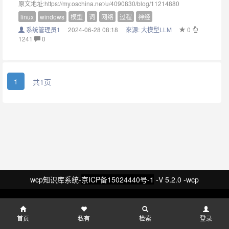
原文地址:https://my.oschina.net/u/4090830/blog/11214880
linux
windows
模型
词
网络
过程
神经
系统管理员1
2024-06-28 08:18
來源:
大模型LLM
0
1241
0
1
共1页
wcp知识库系统-
京ICP备15024440号-1
-V 5.2.0 -wcp
首页
私有
检索
登录