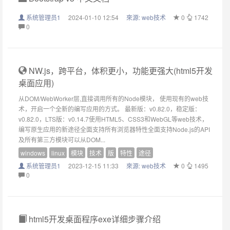
系统管理员1
2024-01-10 12:54
來源:
web技术
0
1742
0
NW.js，跨平台，体积更小，功能更强大(html5开发
桌面应用)
从DOM/WebWorker层,直接调用所有的Node模块， 使用现有的web技
术，开启一个全新的编写应用的方式。 最新版：v0.82.0，稳定版：
v0.82.0，LTS版：v0.14.7使用HTML5、CSS3和WebGL等web技术，
编写原生应用的新途径全面支持所有浏览器特性全面支持Node.js的API
及所有第三方模块可以从DOM...
windows
linux
模块
技术
版
特性
途径
系统管理员1
2023-12-15 11:33
來源:
web技术
0
1495
0
html5开发桌面程序exe详细步骤介绍