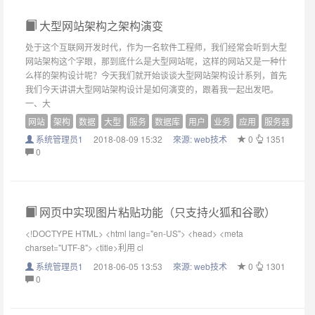
大型网站架构之架构演变
处于这个互联网开发时代，作为一名软件工程师，我们经常会听到大型
网站架构这个字眼，那到底什么是大型网站呢，这样的网站又是一种什
么样的架构设计呢？今天我们就开始谈谈大型网站架构设计系列，首先
我们今天讲讲大型网站架构设计是如何演变的，跟着我一起出发吧。
一、大
网站
架构
数据
大型
服务
数据库
用户
业务
应用
服务器
系统管理员1
2018-08-09 15:32
來源:
web技术
0
1351
0
网页中实现图片粘贴功能（只支持火狐和谷歌）
<!DOCTYPE HTML> <html lang="en-US"> <head> <meta
charset="UTF-8"> <title>利用 cl
系统管理员1
2018-06-05 13:53
來源:
web技术
0
1301
0