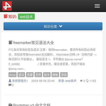
T
o
知识:
g
web技术
g
知识分类
l
e
n
a
freemarker常见语法大全
v
FTL指令常用标签及语法 注意：使用freemaker，要求所有标签必须闭
i
合，否则会导致freemaker无法解析。 freemaker注释:<#– 注释内容 –>
g
格式部分,不会输出 。 基础语法 1、字符输出 ${emp.name?
a
if_exists} // 变量存在，输出该变量，否则不输出
t
${emp.nam...
i
linux
语法
变量
文件
指令
模板
项目
o
系统管理员1
2024-08-06 22:44
來源:
web技术
0
1155
n
0
Bootstrap v3 中文文档