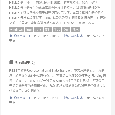
HTML5 是一种用于构建网页和网络应用的前端技术。然而，尽管
HTML5 并不是专门为桌面应用程序设计的技术，但我们还是可以将
HTML5 的强大功能应用于创建桌面应用程序。本篇文章将介绍如何将
HTML5 开发成桌面程序 (exe)，以及涉及到的原理和详细内容。 在开始
之前，这里对一些概念进行基本概述 1. HTML5：一种用于构建...
windows
linux
程序
文件
平台
桌面
技术
系统管理员1
2023-12-15 10:27
來源:
web技术
0
1737
0
Restful规范
REST全称是Representational State Transfer，中文意思是表述（编者
注：通常译为表征性状态转移）。 它首次出现在2000年Roy Fielding的
博士论文中。 RESTful是一种定义Web API接口的设计风格，尤其适用
于前后端分离的应用模式中。 这种风格的理念认为后端开发任务就是提
供数据的，对外提供的...
系统管理员1
2023-12-13 11:20
來源:
web技术
0
1409
0