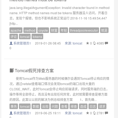
java.lang.IllegalArgumentException: Invalid character found in method
name. HTTP method names must be tokens 服务器没人访问，开着日
志，发现个报错，但也不影响系统正常运行 2016-11-16 15:49:54,447
[http...
apache
method
coyote
财富
年轻
threadpoolexecutor
就是
评论
tomcat
tokens
系统管理员1
2019-01-26 08:45
來源:
tomcat
0
4085
0
Tomcat假死排查方案
使用Tomcat作为Web服务器的时候偶尔会遇到Tomcat停止响应的情
况，通过netstat查看端口情况会发现tomcat的端口出现大量的
CLOSE_WAIT，此时Tomcat会停止响应前端请求，同时服务端的日志，
操作等将全部停止，而且没有出现任何异常，此时就需要排查是哪方面
的原因，此案以以前的解决为例总结排查方案 1、首先确...
事务
tomcat
数据
出现
问题
查看
排查
造成
日志
请求
系统管理员1
2019-06-25 19:11
來源:
tomcat
0
2781
0