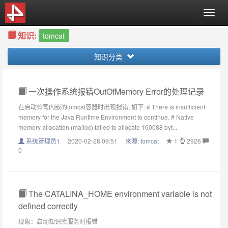
T
o
知识:
g
tomcat
g
知识分类
l
e
n
a
一次操作系统报错OutOfMemory Error的处理记录
v
在启动公司内嵌的tomcat容器时出现报错, 如下: # There is insufficient
i
memory for the Java Runtime Environment to continue. # Native
g
memory allocation (malloc) failed to allocate 160088 byt...
a
系统管理员1
2020-02-28 09:51
來源:
tomcat
1
2926
t
0
i
o
n
The CATALINA_HOME environment variable is not
defined correctly
现象：启动知识库服务时报错