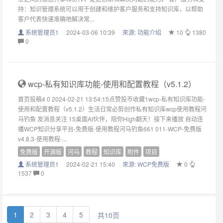
持：知识管理系统可以用于创建和维护客户服务和支持知识库，以帮助
客户代表快速准确地解决常...
系统管理员1
2024-03-06 10:39
來源:
功能介绍
10
1380
0
wcp-私有知识库功能-使用和配置教程（v5.1.2）
首页投稿4 0 2024-02-21 13:54:15点赞投币收藏1wcp-私有知识库功能-
使用和配置教程（v5.1.2）生活日常必剪创作私有知识库wcp使用教程河
马钓鱼 发消息关注 15桌面AI伙伴，陪你High翻天！接下来播放 自动连
播WCP知识分享平台-免费版-使用教程河马钓鱼661 011-WCP-免费版
v4.8.3-使用教程-...
免费版
开源版
河马
教程
知识库
附件
项目
系统管理员1
2024-02-21 15:40
來源:
WCP免费版
0
1537
0
1
2
3
4
5
共10页