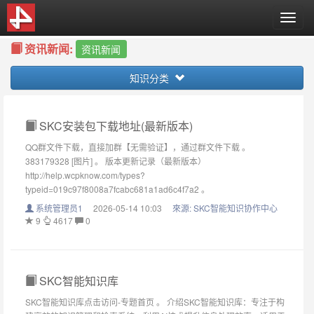
T
o
资讯新闻:
g
资讯新闻
g
知识分类
l
e
n
a
SKC安装包下载地址(最新版本)
v
QQ群文件下载，直接加群【无需验证】，通过群文件下载 。
i
383179328 [图片] 。 版本更新记录（最新版本）
g
http://help.wcpknow.com/types?
a
typeid=019c97f8008a7fcabc681a1ad6c4f7a2 。
t
系统管理员1
2026-05-14 10:03
來源:
SKC智能知识协作中心
i
9
4617
0
o
n
SKC智能知识库
SKC智能知识库点击访问-专题首页 。 介绍SKC智能知识库：专注于构