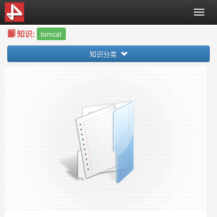
T
o
知识:
g
tomcat
g
知识分类
l
e
n
a
v
i
g
a
t
i
o
n