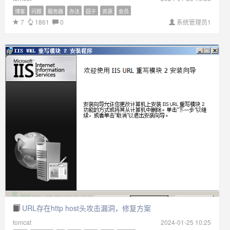
博客
问题
服务器
办法
园子
资源
会员
7
1861
0
系统管理员1
URL存在http host头攻击漏洞，修复方案
tomcat
2024-01-25 10:25