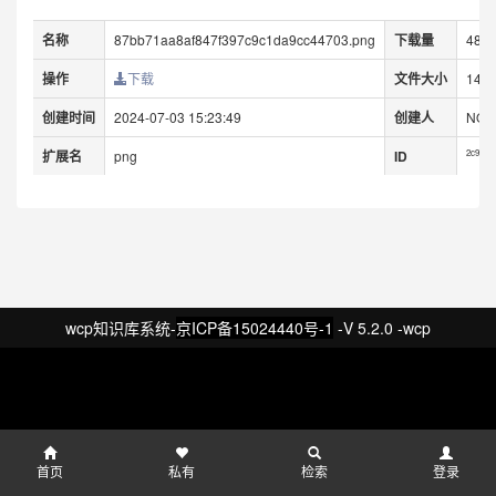
名称
87bb71aa8af847f397c9c1da9cc44703.png
下载量
488
操作
下载
文件大小
140.
创建时间
2024-07-03 15:23:49
创建人
NON
扩展名
png
ID
2c9483
wcp知识库系统-
京ICP备15024440号-1
-V 5.2.0 -wcp
首页
私有
检索
登录