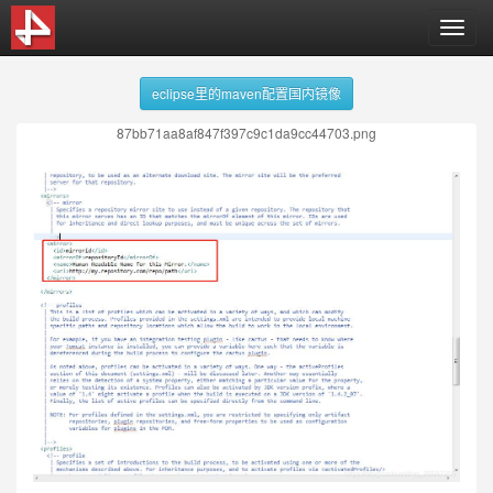
T
o
g
eclipse里的maven配置国内镜像
g
l
87bb71aa8af847f397c9c1da9cc44703.png
e
n
a
v
i
g
a
t
i
o
n