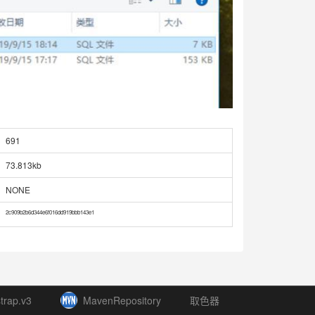
691
73.813kb
NONE
2c909b2b6d344e6f016dd919bbb143e1
trap.v3
MavenRepository
取色器