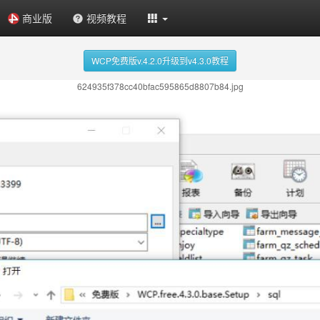
商业版
视频教程
WCP免费版v.4.2.0升级到v4.3.0教程
624935f378cc40bfac595865d8807b84.jpg