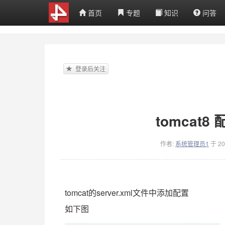
首页
专题
知识
问答
登录后关注
tomcat8
作者:
系统管理员1
于 2
tomcat的server.xml文件中添加配置
如下图