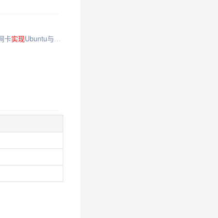
双网卡
实现
Ubuntu与宿主机互相通信和外网
访问