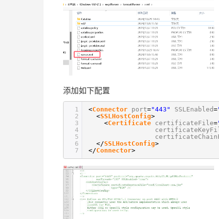
添加如下配置
1
<
Connector
port
=
"443"
SSLEnabled
=
2
<
SSLHostConfig
>
3
<
Certificate
certificateFile
=
4
certificateKeyFi
5
certificateChain
6
</
SSLHostConfig
>
7
</
Connector
>