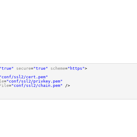
"true"
secure
=
"true"
scheme
=
"https"
>
"conf/ssl2/cert.pem"
le
=
"conf/ssl2/privkey.pem"
File
=
"conf/ssl2/chain.pem"
/>