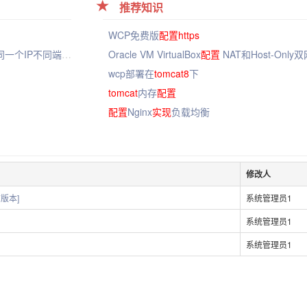
推荐知识
WCP免费版
配置
https
一个服务器搭多个tomcat导致session丢失，或者同一个IP不同端口，多个应用的session会冲突解决方法
Oracle VM VirtualBox
配置
NAT和Host-Only
wcp部署在
tomcat8
下
tomcat
内存
配置
配置
Nginx
实现
负载均衡
修改人
当前版本]
系统管理员1
系统管理员1
系统管理员1