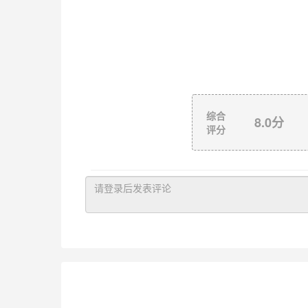
综合
8.0
分
评分