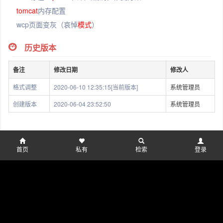
tomcat
内存配置
wcp页面变灰（哀悼
模式
）
历史版本
备注
修改日期
修改人
格式调整
2020-06-10 12:35:15[当前版本]
系统管理员
创建版本
2020-06-04 23:52:50
系统管理员
附件
首页
私有
检索
登录
附件类型
PNG
显示附件列表(1)