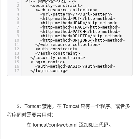
1
<!-- 禁用不安全方法 -->
2
<security-constraint>
3
<web-resource-collection>
4
<url-pattern>/*</url-pattern>
5
<http-method>PUT</http-method>
6
<http-method>HEAD</http-method>
7
<http-method>TRACE</http-method>
8
<http-method>PATCH</http-method>
9
<http-method>DELETE</http-method>
10
<http-method>OPTIONS</http-method>
11
</web-resource-collection>
12
<auth-constraint>
13
</auth-constraint>
14
</security-constraint>
15
<login-config>
16
<auth-method>BASIC</auth-method>
17
</login-config>
2、Tomcat 禁用，在 Tomcat 只有一个程序、或者多
程序同时需要禁用时：
在 tomcat/conf/web.xml 添加如上代码。