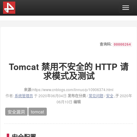
T
o
g
g
l
e
查询码:
n
00000264
a
v
Tomcat 禁用不安全的 HTTP 请
i
g
求模式及测试
a
t
i
来源:
https://www.cnblogs.com/linnuo/p/10906374.html
o
作者:
系统管理员
于 2020年06月04日
发布在分类
/
常见问题
/
安全
,于
2020年
n
06月10日
编辑
安全漏洞
tomcat
安全配置