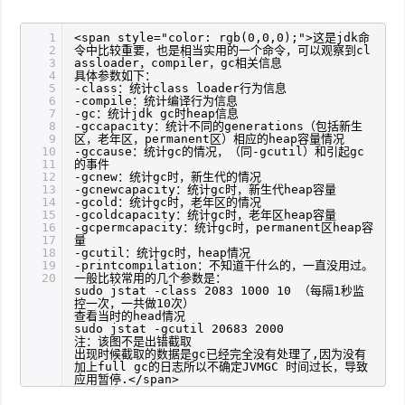
1
<span style="color: rgb(0,0,0);">这是jdk命
2
令中比较重要，也是相当实用的一个命令，可以观察到cl
3
assloader，compiler，gc相关信息
4
具体参数如下：
5
-class：统计class loader行为信息
6
-compile：统计编译行为信息
7
-gc：统计jdk gc时heap信息
8
-gccapacity：统计不同的generations（包括新生
9
区，老年区，permanent区）相应的heap容量情况
10
-gccause：统计gc的情况，（同-gcutil）和引起gc
11
的事件
12
-gcnew：统计gc时，新生代的情况
13
-gcnewcapacity：统计gc时，新生代heap容量
14
-gcold：统计gc时，老年区的情况
15
-gcoldcapacity：统计gc时，老年区heap容量
16
-gcpermcapacity：统计gc时，permanent区heap容
17
量
18
-gcutil：统计gc时，heap情况
19
-printcompilation：不知道干什么的，一直没用过。
20
一般比较常用的几个参数是：
sudo jstat -class 2083 1000 10 （每隔1秒监
控一次，一共做10次）
查看当时的head情况
sudo jstat -gcutil 20683 2000
注：该图不是出错截取
出现时候截取的数据是gc已经完全没有处理了,因为没有
加上full gc的日志所以不确定JVMGC 时间过长，导致
应用暂停.</span>