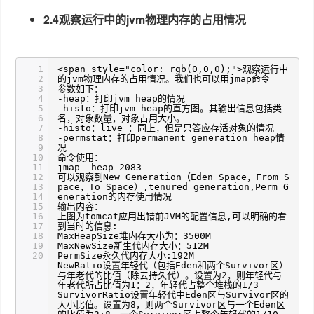
2.4观察运行中的jvm物理内存的占用情况
1
<span style="color: rgb(0,0,0);">观察运行中
2
的jvm物理内存的占用情况。我们也可以用jmap命令
3
参数如下：
4
-heap：打印jvm heap的情况
5
-histo：打印jvm heap的直方图。其输出信息包括类
6
名，对象数量，对象占用大小。
7
-histo：live ：同上，但是只答应存活对象的情况
8
-permstat：打印permanent generation heap情
9
况
10
命令使用：
11
jmap -heap 2083
12
可以观察到New Generation（Eden Space，From S
13
pace，To Space）,tenured generation,Perm G
14
eneration的内存使用情况
15
输出内容：
16
上图为tomcat应用出错前JVM的配置信息,可以明确的看
17
到当时的信息:
18
MaxHeapSize堆内存大小为：3500M
19
MaxNewSize新生代内存大小：512M
20
PermSize永久代内存大小:192M
NewRatio设置年轻代（包括Eden和两个Survivor区）
与年老代的比值（除去持久代）。设置为2，则年轻代与
年老代所占比值为1：2，年轻代占整个堆栈的1/3
SurvivorRatio设置年轻代中Eden区与Survivor区的
大小比值。设置为8，则两个Survivor区与一个Eden区