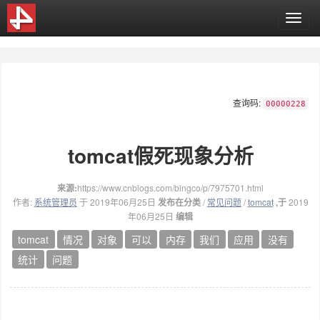
T
o
g
g
l
e
查询码:
n
00000228
a
v
tomcat假死现象分析
i
g
a
来源:
https://www.cnblogs.com/bingco/p/7975701.html
t
作者:
系统管理员
于 2019年06月25日
发布在分类
/
常见问题
/
tomcat
,于
2019
i
年06月25日
编辑
o
n
tomcat
情况
对象
可以
内存
我们
应用
没有
统计
问题