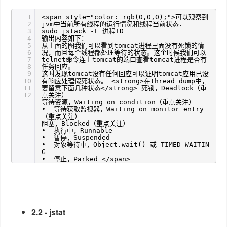
1
<span style="color: rgb(0,0,0);">可以观察到
2
jvm中当前所有线程的运行情况和线程当前状态.
3
sudo jstack -F 进程ID
4
输出内容如下：
5
从上面的图我们可以看到tomcat进程里面没有死锁的情
6
况，而且每个线程都处理等待的状态。这个时候我们可以
7
telnet命令连上tomcat的端口查看tomcat进程是否有
8
任务回应。
9
这时发现tomcat没有任何回应可以证明tomcat应用已没
10
有响应处理假死状态。 <strong>在thread dump中，
11
要留意下面几种状态</strong> 死锁，Deadlock（重
12
点关注）
等待资源，Waiting on condition（重点关注）
• 等待获取监视器，Waiting on monitor entry
（重点关注）
阻塞，Blocked（重点关注）
• 执行中，Runnable
• 暂停，Suspended
• 对象等待中，Object.wait() 或 TIMED_WAITIN
G
• 停止，Parked </span>
2.2 - jstat