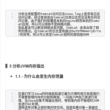
1
分析业务配置的tomcat访问日志xxxx.log上是否有日志
2
访问记录，经过查询该台tomcat应用日志完全没有任何访
问记录，由于我们的部署是本机的nginx转到本机的tomc
at应用，所以可以排除不是网络问题。
到此基本可以断定网络没有问题，tomcat 本身出现了假
死的情况。在tomcat的日志里有报过OutOfMemoryErro
r的异常，所以可以肯定tomcat假死的原因是OOM
3 分析JVM内存溢出
1.1 - 为什么会发生内存泄漏
1
在我们学习Java的时候就知道它最为方便的地方就是我们
2
不需要管理内存的分配和释放，一切由JVM自己来进行处
3
理，当Java对象不再被应用时，等到堆内存不够用时JVM
会进行GC处理，
清除这些对象占用的堆内存空间，但是如果对象一直被应