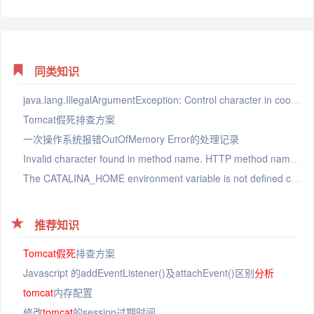
同类知识
java.lang.IllegalArgumentException: Control character in cookie value or attribute. 异常处理方法
Tomcat假死排查方案
一次操作系统报错OutOfMemory Error的处理记录
Invalid character found in method name. HTTP method names must be tokens
The CATALINA_HOME environment variable is not defined correctly
推荐知识
Tomcat
假死
排查方案
Javascript 的addEventListener()及attachEvent()区别
分析
tomcat
内存配置
修改
tomcat
的session过期时间