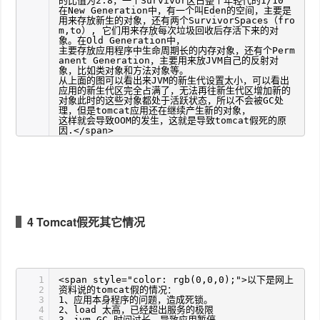
的比值为2:8，一个Survivor区占整个年轻代的1/10
在New Generation中，有一个叫Eden的空间，主要是
用来存放新生的对象，还有两个SurvivorSpaces（fro
m,to）, 它们用来存放每次垃圾回收后存活下来的对
象。在Old Generation中，
主要存放应用程序中生命周期长的内存对象，还有个Perm
anent Generation，主要用来放JVM自己的反射对
象，比如类对象和方法对象等。
从上面的图可以看出来JVM的新生代设置太小，可以看出
应用的新生代区完全占满了，无法再往新生代区增加新的
对象此时的这些对象都处于活跃状态，所以不会被GC处
理，但是tomcat应用还在继续产生新的对象，
这样就会导致OOM的发生，这就是导致tomcat假死的原
因.</span>
4 Tomcat假死其它情况
1
<span style="color: rgb(0,0,0);">以下是网上
2
资料说的tomcat假的情况：
3
1、应用本身程序的问题，造成死锁。
4
2、load 太高，已经超出服务的极限
5
3、jvm GC 时间过长，导致应用暂停