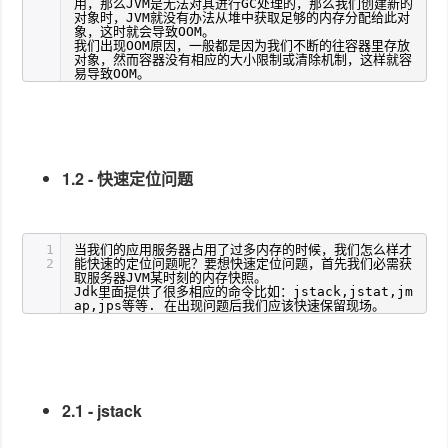
用，那么JVM是无法对其进行GC处理的，那么我们创建新的
对象时，JVM就没有办法从堆中获取足够的内存分配给此对
象，这时就会导致OOM。
我们出现OOM原因，一般都是因为我们不断的往容器里存放
对象，然而容器没有相应的大小限制或清除机制，这样就容
易导致OOM。
1.2 - 快速定位问题
1
当我们的应用服务器占用了过多内存的时候，我们怎么样才
2
能快速的定位问题呢？要想快速定位问题，首先我们必需获
取服务器JVM某时刻的内存快照。
Jdk里面提供了很多相应的命令比如：jstack,jstat,jm
ap,jps等等. 在出现问题后我们应该快速保留现场。
2.1 - jstack