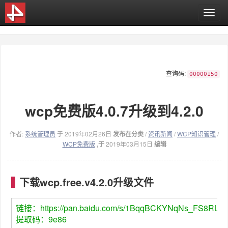
T
o
g
g
l
e
查询码:
n
00000150
a
v
wcp免费版4.0.7升级到4.2.0
i
g
a
作者:
系统管理员
于 2019年02月26日
发布在分类
/
资讯新闻
/
WCP知识管理
/
t
WCP免费版
,于
2019年03月15日
编辑
i
o
n
下载wcp.free.v4.2.0升级文件
链接：https://pan.baidu.com/s/1BqqBCKYNqNs_FS8RLB
提取码：9e86