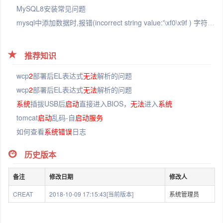
MySQL8安装常见问题
mysql中添加数据时,报错(incorrect string value:'\xf0\x9f ) 字符转换不正确 - MichaelKai - 博客园
推荐知识
wcp
2
部署后EL表达式
无法
解析的问题
wcp
2
部署后EL表达式
无法
解析的问题
系统
插拔USB后
启动
直接进入BIOS，
无法
进入
系统
tomcat
启动
乱码-自
启动
服务
如何查看
系统
错误
日志
历史版本
备注
修改日期
修改人
CREAT
2018-10-09 17:15:43[当前版本]
系统管理员