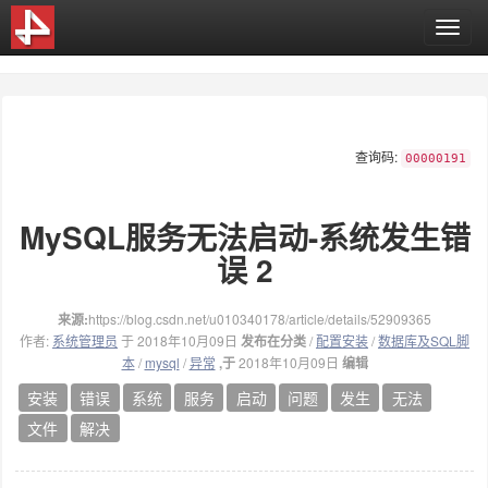
T
o
g
g
l
e
查询码:
n
00000191
a
v
MySQL服务无法启动-系统发生错
i
g
误 2
a
t
i
来源:
https://blog.csdn.net/u010340178/article/details/52909365
o
作者:
系统管理员
于 2018年10月09日
发布在分类
/
配置安装
/
数据库及SQL脚
n
本
/
mysql
/
异常
,于
2018年10月09日
编辑
安装
错误
系统
服务
启动
问题
发生
无法
文件
解决